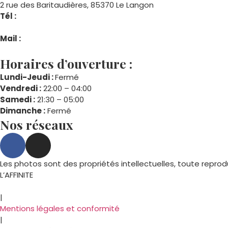
2 rue des Baritaudières, 85370 Le Langon
Tél :
02 51 53 88 28
Mail :
Cliquez ici
Horaires d’ouverture :
Lundi-Jeudi :
Fermé
Vendredi :
22:00 – 04:00
Samedi :
21:30 – 05:00
Dimanche :
Fermé
Nos réseaux
Les photos sont des propriétés intellectuelles, toute reprodu
L’AFFINITE
2026
|
Mentions légales et conformité
|