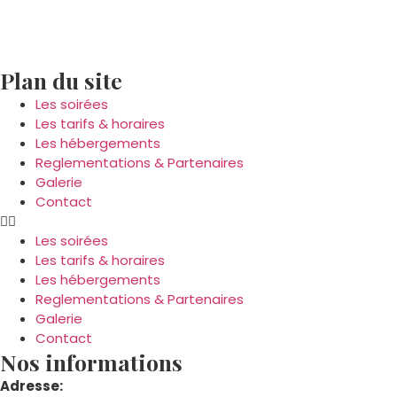
Le club échangiste propose des
soirées libertines
en Pays de
et location du club pour soirée.
Plan du site
Les soirées
Les tarifs & horaires
Les hébergements
Reglementations & Partenaires
Galerie
Contact
Les soirées
Les tarifs & horaires
Les hébergements
Reglementations & Partenaires
Galerie
Contact
Nos informations
Adresse: