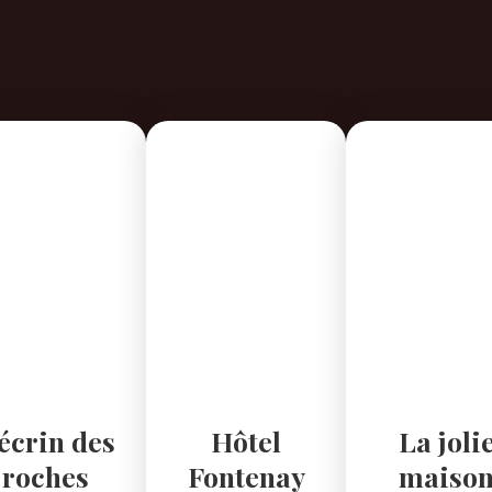
'écrin des
Hôtel
La joli
roches
Fontenay
maiso