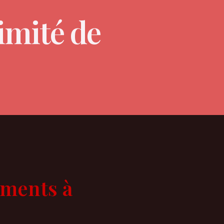
imité de
ements à