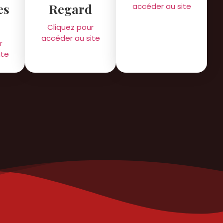
es
Regard
accéder au site
s
Cliquez pour
accéder au site
r
ite