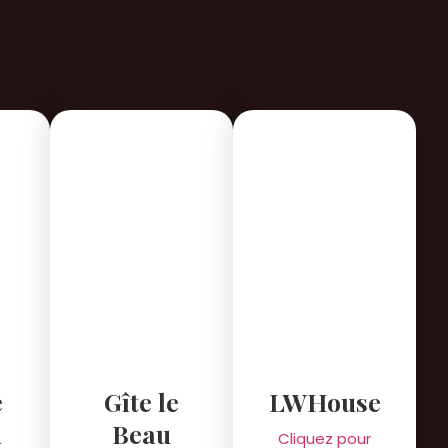
e
Gîte le
LWHouse
n
Beau
Cliquez pour