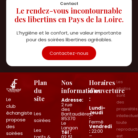
Contact
Le rendez-vous incontournable
des libertins en Pays de la Loire.
L’hygiène et le confort, une valeur importante
pour des soirées libertines agréables.
Contactez-nous
Plan
Nos
Horaires
Les
photos
du
informations
d’ouverture
sont
site
:
Le
Adresse:
des
2 rue
club
Lundi-
des
propriétés
Jeudi
échangiste
Les
Baritaudières,
intellectue
:
85370
propose
soirées
Fermé
toute
Le
des
Vendredi
Langon
reproduct
Les
:
22:00
Tél :
soirées
–
est
tarifs &
02 51