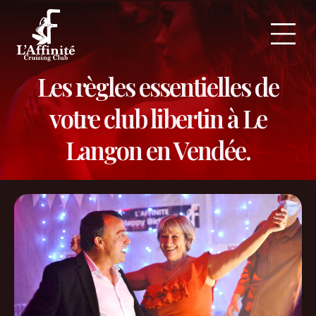
Panneau de gestion des cookies
Les tarifs & hor
Les héb
Reglementation
Les règles essentielles de
votre club libertin à Le
Langon en Vendée.