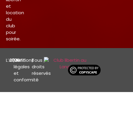
et
location
du
club
pour
soirée.
L’AFFINITE
2026
|
Mentions
|
Tous
|
légales
droits
et
réservés
conformité