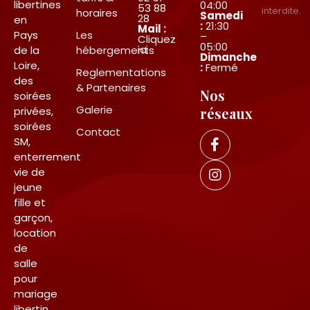
libertines
04:00
53 88
interdite.
horaires
Samedi
28
en
:
21:30
Mail :
Pays
Les
–
Cliquez
05:00
ici
de la
hébergements
Dimanche
Loire,
:
Fermé
Reglementations
des
& Partenaires
Nos
soirées
Galerie
privées,
réseaux
soirées
Contact
SM,
enterrement
vie de
jeune
fille et
garçon,
location
de
salle
pour
mariage
libertin