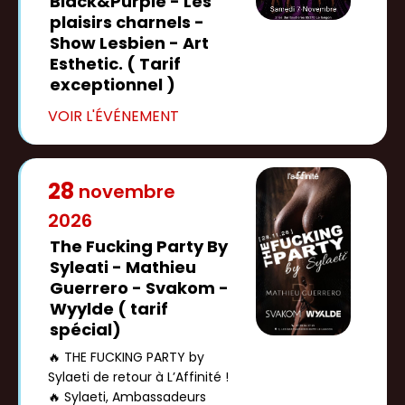
Black&Purple - Les
plaisirs charnels -
Show Lesbien - Art
Esthetic. ( Tarif
exceptionnel )
28
novembre
2026
The Fucking Party By
Syleati - Mathieu
Guerrero - Svakom -
Wyylde ( tarif
spécial)
🔥 THE FUCKING PARTY by
Sylaeti de retour à L’Affinité !
🔥 Sylaeti, Ambassadeurs