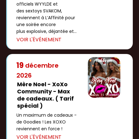
officiels WYYLDE et
des sextoys SVAKOM,
reviennent à L’Affinité pour
une soirée encore
plus explosive, déjantée et
ultra sensuelle à L’Affinité 😈
[…]
19
décembre
2026
Mère Noel - XoXo
Community - Max
de cadeaux. ( Tarif
spécial )
Un maximum de cadeaux -
de Goodies ! Les XOXO
reviennent en force !