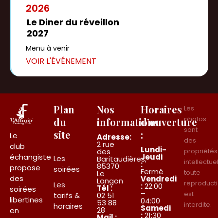
2026
Le Diner du réveillon
2027
Menu à venir
Plan
Nos
Horaires
Les
photos
du
informations
d’ouverture
sont
site
:
Le
Adresse:
des
2 rue
club
Lundi-
des
propriétés
Jeudi
échangiste
Les
Baritaudières,
intellectue
:
85370
propose
soirées
Fermé
toute
Le
des
Vendredi
Langon
reproduct
Les
:
22:00
Tél :
soirées
–
est
tarifs &
02 51
libertines
04:00
53 88
interdite.
horaires
Samedi
28
en
:
21:30
Mail :