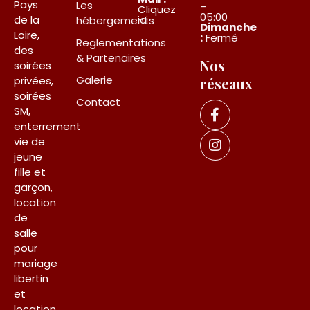
Pays
Les
–
Cliquez
05:00
ici
de la
hébergements
Dimanche
Loire,
:
Fermé
Reglementations
des
& Partenaires
Nos
soirées
Galerie
privées,
réseaux
soirées
Contact
SM,
enterrement
vie de
jeune
fille et
garçon,
location
de
salle
pour
mariage
libertin
et
location