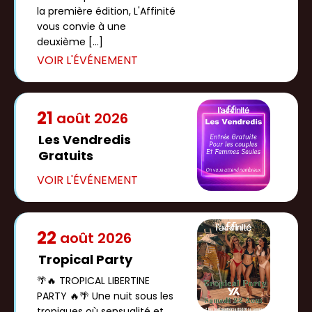
la première édition, L'Affinité
vous convie à une
deuxième […]
21
août
2026
Les Vendredis
Gratuits
22
août
2026
Tropical Party
🌴🔥 TROPICAL LIBERTINE
PARTY 🔥🌴 Une nuit sous les
tropiques où sensualité et