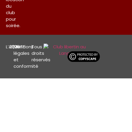
du
club
pour
soirée.
L’AFFINITE
2026
|
Mentions
|
Tous
|
légales
droits
et
réservés
conformité