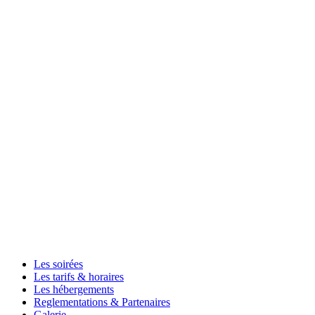
Panneau de gestion des cookies
Les soirées
Les tarifs & horaires
Les hébergements
Reglementations & Partenaires
Galerie