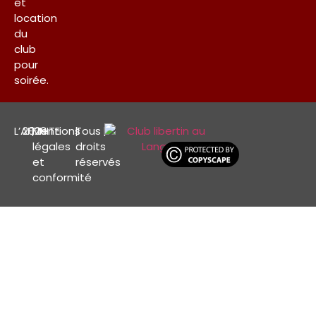
et
location
du
club
pour
soirée.
L’AFFINITE
2026
|
Mentions
|
Tous
|
légales
droits
et
réservés
conformité