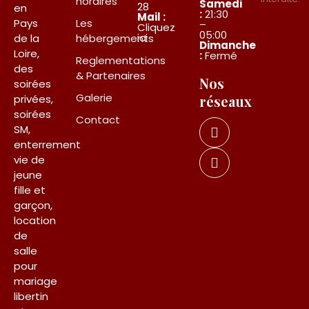
horaires
Samedi
28
en
:
21:30
Mail :
Pays
Les
–
Cliquez
05:00
ici
de la
hébergements
Dimanche
Loire,
:
Fermé
Reglementations
des
& Partenaires
Nos
soirées
Galerie
privées,
réseaux
soirées
Contact
SM,
enterrement
vie de
jeune
fille et
garçon,
location
de
salle
pour
mariage
libertin