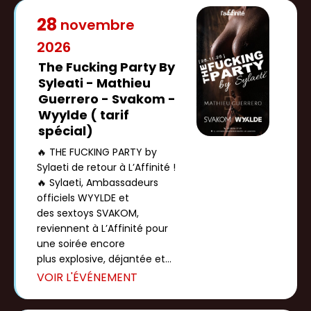
28
novembre
2026
The Fucking Party By
Syleati - Mathieu
Guerrero - Svakom -
Wyylde ( tarif
spécial)
🔥 THE FUCKING PARTY by
Sylaeti de retour à L’Affinité !
🔥 Sylaeti, Ambassadeurs
officiels WYYLDE et
des sextoys SVAKOM,
reviennent à L’Affinité pour
une soirée encore
plus explosive, déjantée et
ultra sensuelle à L’Affinité 😈
[…]