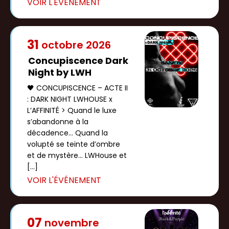
31
octobre
2026
Concupiscence Dark
Night by LWH
🖤 CONCUPISCENCE – ACTE II
: DARK NIGHT LWHOUSE x
L’AFFINITÉ > Quand le luxe
s’abandonne à la
décadence… Quand la
volupté se teinte d’ombre
et de mystère… LWHouse et
[…]
07
novembre