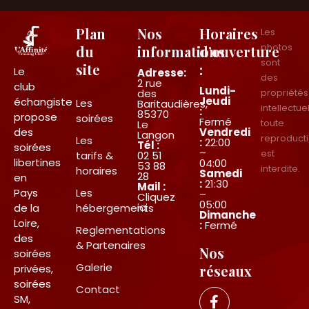
Plan
Nos
Horaires
Les
photos
du
informations
d’ouverture
sont
site
:
Le
Adresse:
des
2 rue
club
Lundi-
des
propriétés
Jeudi
échangiste
Les
Baritaudières,
intellectue
:
85370
propose
soirées
Fermé
toute
Le
des
Vendredi
Langon
reproduct
Les
:
22:00
Tél :
soirées
–
est
tarifs &
02 51
libertines
04:00
53 88
interdite.
horaires
Samedi
28
en
:
21:30
Mail :
Pays
Les
–
Cliquez
05:00
ici
de la
hébergements
Dimanche
Loire,
:
Fermé
Reglementations
des
& Partenaires
Nos
soirées
Galerie
privées,
réseaux
soirées
Contact
SM,