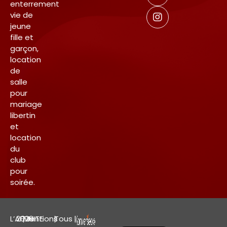
enterrement
vie de
jeune
fille et
garçon,
location
de
salle
pour
mariage
libertin
et
location
du
club
pour
soirée.
L’AFFINITE
2026
|
Mentions
|
Tous
|