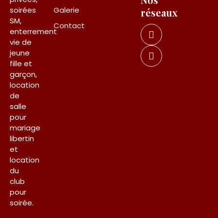
soirées
Galerie
réseaux
SM,
Contact
enterrement
vie de
jeune
fille et
garçon,
location
de
salle
pour
mariage
libertin
et
location
du
club
pour
soirée.