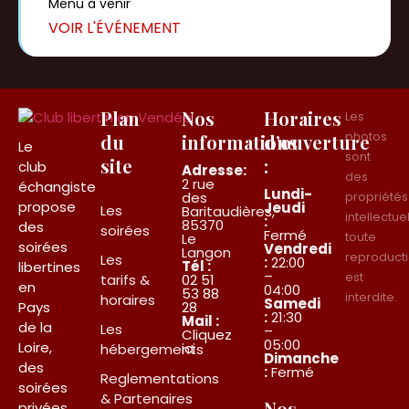
Menu à venir
Plan
Nos
Horaires
Les
photos
du
informations
d’ouverture
Le
sont
site
:
club
Adresse:
des
2 rue
échangiste
Lundi-
des
propriétés
propose
Jeudi
Les
Baritaudières,
intellectue
:
85370
des
soirées
Fermé
toute
Le
soirées
Vendredi
Langon
reproduct
Les
:
22:00
Tél :
libertines
–
est
tarifs &
02 51
en
04:00
53 88
interdite.
horaires
Samedi
Pays
28
:
21:30
Mail :
de la
Les
–
Cliquez
05:00
Loire,
ici
hébergements
Dimanche
des
:
Fermé
Reglementations
soirées
& Partenaires
Nos
privées,