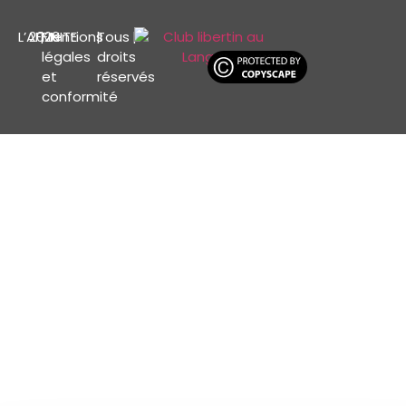
L’AFFINITE
2026
|
Mentions
|
Tous
|
légales
droits
et
réservés
conformité