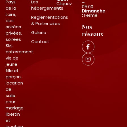
Pays
Les
–
Cliquez
05:00
ici
de la
hébergements
Dimanche
Loire,
:
Fermé
Reglementations
des
& Partenaires
Nos
soirées
Galerie
privées,
réseaux
soirées
Contact
SM,
enterrement
vie de
jeune
fille et
garçon,
location
de
salle
pour
mariage
libertin
et
location