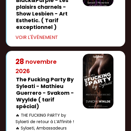
Black&Purple - Les
plaisirs charnels -
Show Lesbien - Art
Esthetic. ( Tarif
exceptionnel )
28
novembre
2026
The Fucking Party By
Syleati - Mathieu
Guerrero - Svakom -
Wyylde ( tarif
spécial)
🔥 THE FUCKING PARTY by
Sylaeti de retour à L’Affinité !
🔥 Sylaeti, Ambassadeurs