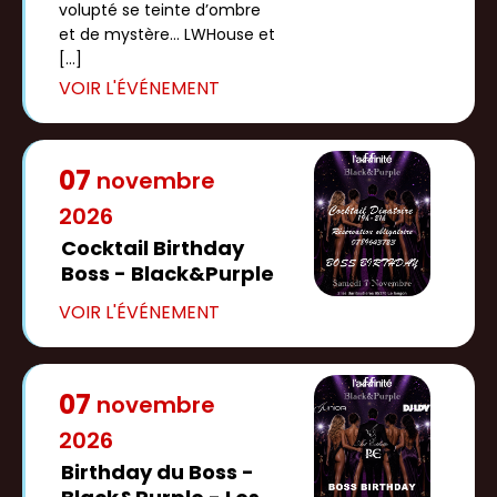
volupté se teinte d’ombre
et de mystère… LWHouse et
[…]
07
novembre
2026
Cocktail Birthday
Boss - Black&Purple
07
novembre
2026
Birthday du Boss -