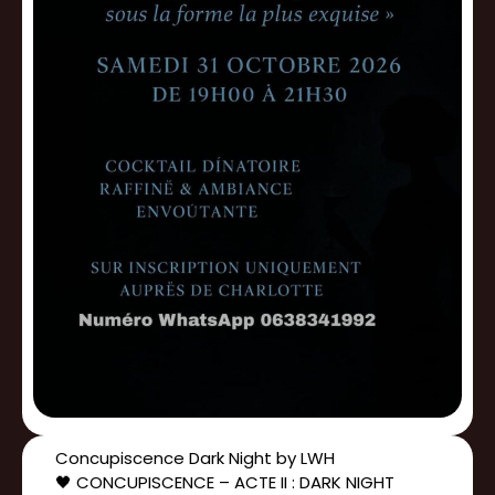
Concupiscence Dark Night by LWH
🖤 CONCUPISCENCE – ACTE II : DARK NIGHT