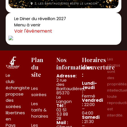
Le Diner du réveillon 2027
Menu à venir
Plan
Nos
Horaires
Les
photos
du
informations
d’ouverture
sont
site
:
Le
Adresse:
des
2 rue
club
Lundi-
des
propriétés
Jeudi
échangiste
Les
Baritaudières,
intellectue
:
85370
propose
soirées
Fermé
toute
Le
des
Vendredi
Langon
reproduct
Les
:
22:00
Tél :
soirées
–
est
tarifs &
02 51
libertines
04:00
53 88
interdite.
horaires
Samedi
28
en
:
21:30
Mail :
Pays
Les
–
Cliquez