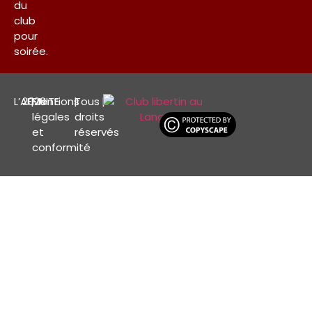
du
club
pour
soirée.
L’AFFINITE
2026
|
Mentions
|
Tous
|
légales
droits
et
réservés
conformité